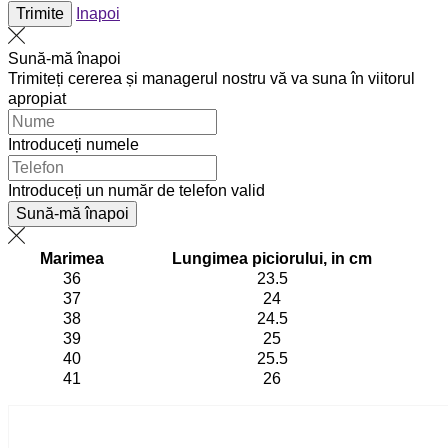
Trimite
Inapoi
Sună-mă înapoi
Trimiteți cererea și managerul nostru vă va suna în viitorul
apropiat
Introduceți numele
Introduceți un număr de telefon valid
Sună-mă înapoi
Marimea
Lungimea piciorului, in cm
36
23.5
37
24
38
24.5
39
25
40
25.5
41
26