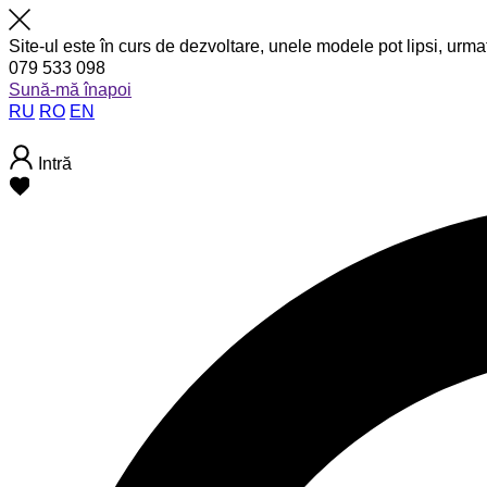
Site-ul este în curs de dezvoltare, unele modele pot lipsi, urma
079 533 098
Sună-mă înapoi
RU
RO
EN
Intră