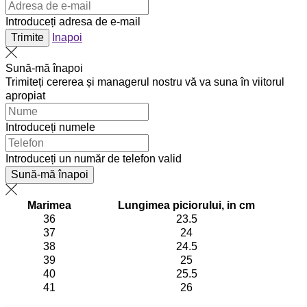
Introduceți adresa de e-mail
Trimite
Inapoi
Sună-mă înapoi
Trimiteți cererea și managerul nostru vă va suna în viitorul
apropiat
Introduceți numele
Introduceți un număr de telefon valid
Sună-mă înapoi
Marimea
Lungimea piciorului, in cm
36
23.5
37
24
38
24.5
39
25
40
25.5
41
26