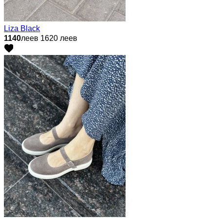
Liza Black
1140
леев
1620 леев