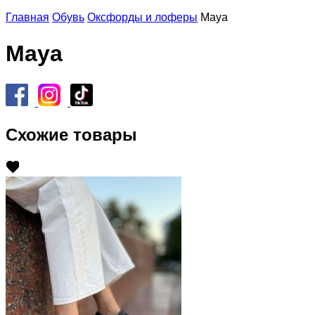
Главная
Обувь
Оксфорды и лоферы
Maya
Maya
Схожие товары