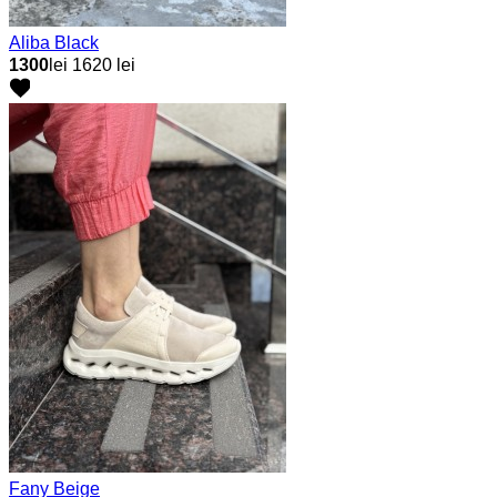
Aliba Black
1300
lei
1620 lei
Fany Beige