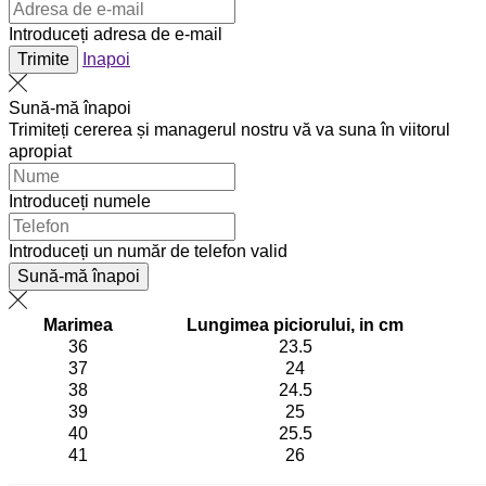
Introduceți adresa de e-mail
Trimite
Inapoi
Sună-mă înapoi
Trimiteți cererea și managerul nostru vă va suna în viitorul
apropiat
Introduceți numele
Introduceți un număr de telefon valid
Sună-mă înapoi
Marimea
Lungimea piciorului, in cm
36
23.5
37
24
38
24.5
39
25
40
25.5
41
26