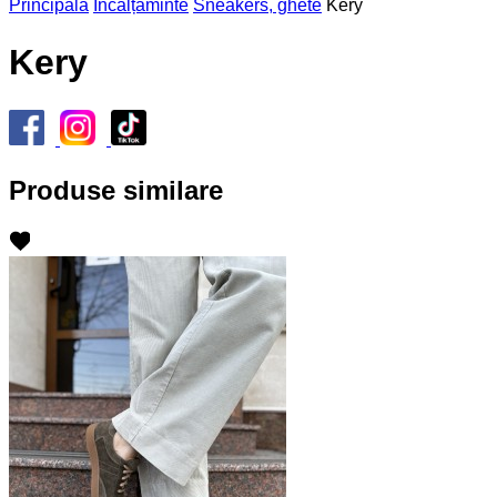
Principală
Încălțăminte
Sneakers, ghete
Kery
Kery
Produse similare