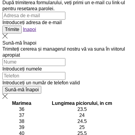
După trimiterea formularului, veți primi un e-mail cu link-ul
pentru resetarea parolei.
Introduceți adresa de e-mail
Trimite
Inapoi
Sună-mă înapoi
Trimiteți cererea și managerul nostru vă va suna în viitorul
apropiat
Introduceți numele
Introduceți un număr de telefon valid
Sună-mă înapoi
Marimea
Lungimea piciorului, in cm
36
23.5
37
24
38
24.5
39
25
40
25.5