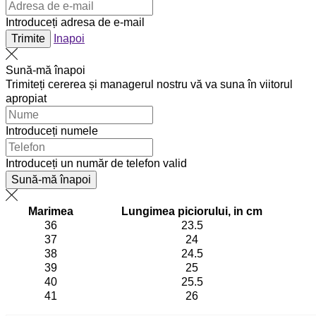
Introduceți adresa de e-mail
Trimite
Inapoi
Sună-mă înapoi
Trimiteți cererea și managerul nostru vă va suna în viitorul
apropiat
Introduceți numele
Introduceți un număr de telefon valid
Sună-mă înapoi
Marimea
Lungimea piciorului, in cm
36
23.5
37
24
38
24.5
39
25
40
25.5
41
26