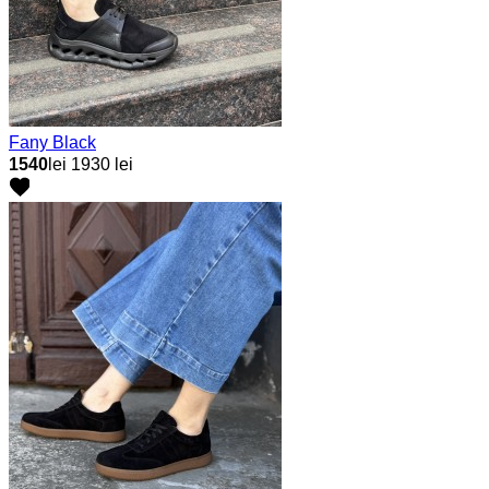
Fany Black
1540
lei
1930 lei