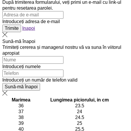
După trimiterea formularului, veți primi un e-mail cu link-ul
pentru resetarea parolei.
Introduceți adresa de e-mail
Trimite
Inapoi
Sună-mă înapoi
Trimiteți cererea și managerul nostru vă va suna în viitorul
apropiat
Introduceți numele
Introduceți un număr de telefon valid
Sună-mă înapoi
Marimea
Lungimea piciorului, in cm
36
23.5
37
24
38
24.5
39
25
40
25.5