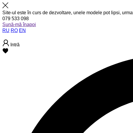
Site-ul este în curs de dezvoltare, unele modele pot lipsi, urma
079 533 098
Sună-mă înapoi
RU
RO
EN
Intră