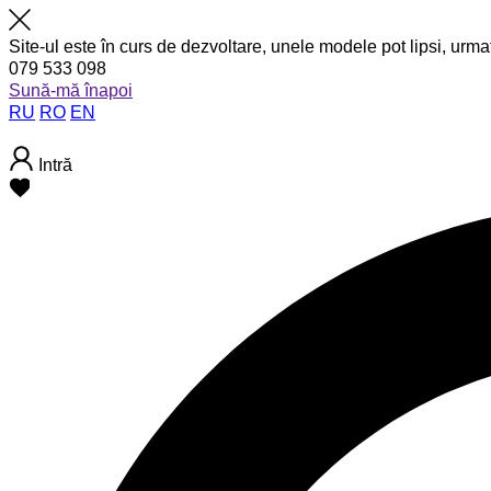
Site-ul este în curs de dezvoltare, unele modele pot lipsi, urma
079 533 098
Sună-mă înapoi
RU
RO
EN
Intră