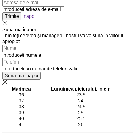
Introduceți adresa de e-mail
Trimite
Inapoi
Sună-mă înapoi
Trimiteți cererea și managerul nostru vă va suna în viitorul
apropiat
Introduceți numele
Introduceți un număr de telefon valid
Sună-mă înapoi
Marimea
Lungimea piciorului, in cm
36
23.5
37
24
38
24.5
39
25
40
25.5
41
26