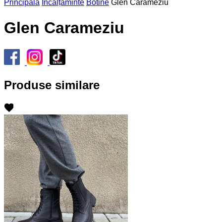
Principală
Încălțăminte
Botine
Glen Carameziu
Glen Carameziu
Produse similare