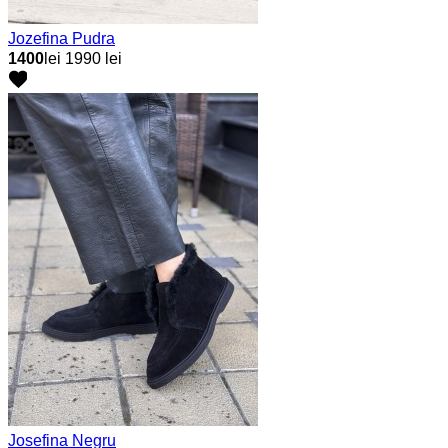
Jozefina Pudra
1400
lei
1990 lei
Josefina Negru