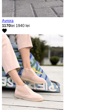
Avrora
1170
lei
1940 lei