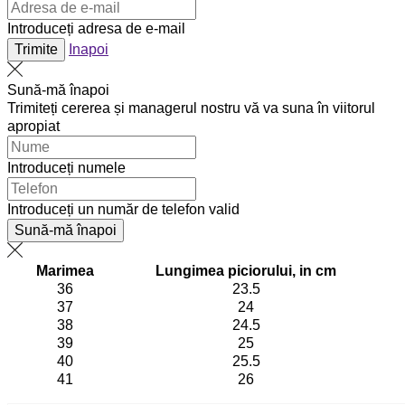
Introduceți adresa de e-mail
Trimite
Inapoi
Sună-mă înapoi
Trimiteți cererea și managerul nostru vă va suna în viitorul
apropiat
Introduceți numele
Introduceți un număr de telefon valid
Sună-mă înapoi
Marimea
Lungimea piciorului, in cm
36
23.5
37
24
38
24.5
39
25
40
25.5
41
26