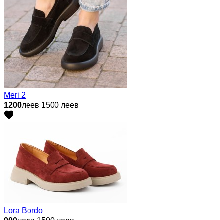
Meri 2
1200
леев
1500 леев
Lora Bordo