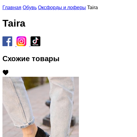
Главная
Обувь
Оксфорды и лоферы
Taira
Taira
Схожие товары