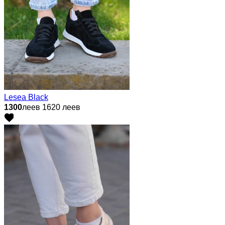
Lesea Black
1300
леев
1620 леев