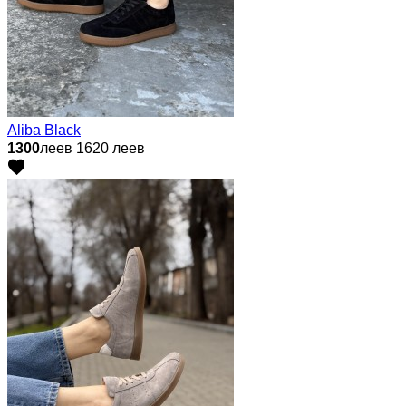
Aliba Black
1300
леев
1620 леев