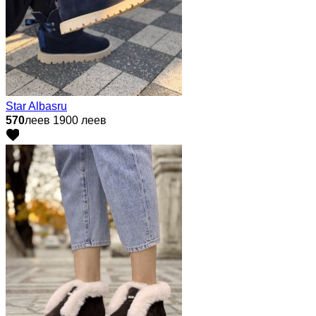
Star Albasru
570
леев
1900 леев