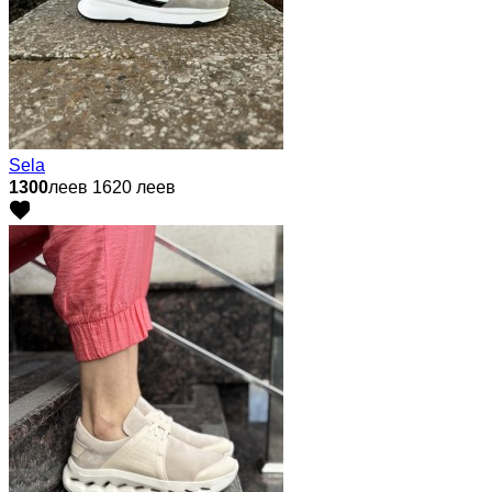
Sela
1300
леев
1620 леев