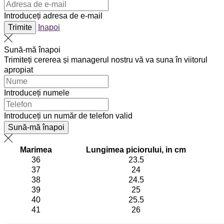
Introduceți adresa de e-mail
Trimite
Inapoi
Sună-mă înapoi
Trimiteți cererea și managerul nostru vă va suna în viitorul
apropiat
Introduceți numele
Introduceți un număr de telefon valid
Sună-mă înapoi
Marimea
Lungimea piciorului, in cm
36
23.5
37
24
38
24.5
39
25
40
25.5
41
26