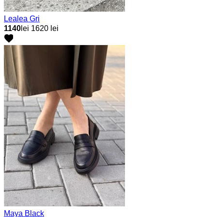
Lealea Gri
1140
lei
1620 lei
Maya Black