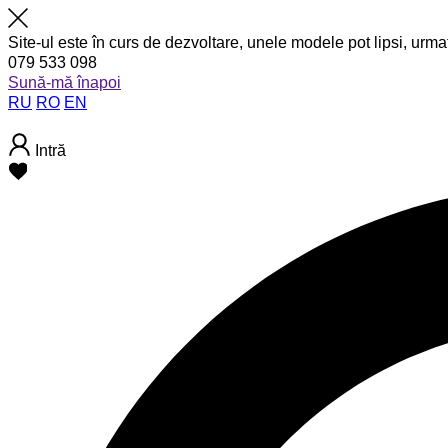
Site-ul este în curs de dezvoltare, unele modele pot lipsi, urma
079 533 098
Sună-mă înapoi
RU
RO
EN
Intră