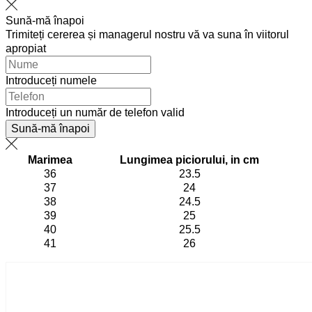
Sună-mă înapoi
Trimiteți cererea și managerul nostru vă va suna în viitorul
apropiat
Introduceți numele
Introduceți un număr de telefon valid
Sună-mă înapoi
Marimea
Lungimea piciorului, in cm
36
23.5
37
24
38
24.5
39
25
40
25.5
41
26